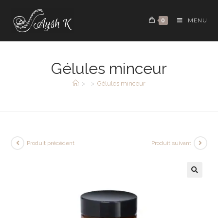
0
MENU
Gélules minceur
>
>
Gélules minceur
Produit précédent
Produit suivant
🔍